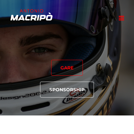
Salta
al
contenuto
GARE
SPONSORSHIP