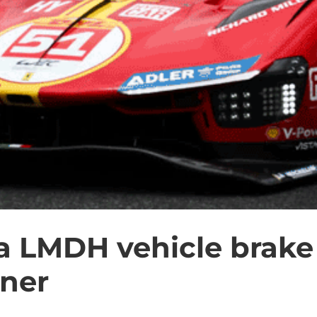
a LMDH vehicle brake 
uner